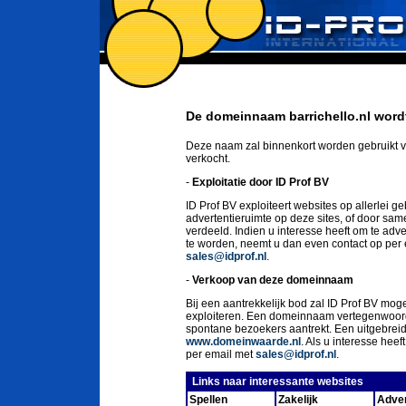
De domeinnaam barrichello.nl wordt
Deze naam zal binnenkort worden gebruikt v
verkocht.
-
Exploitatie door ID Prof BV
ID Prof BV exploiteert websites op allerlei g
advertentieruimte op deze sites, of door sa
verdeeld. Indien u interesse heeft om te ad
te worden, neemt u dan even contact op per
sales@idprof.nl
.
-
Verkoop van deze domeinnaam
Bij een aantrekkelijk bod zal ID Prof BV moge
exploiteren. Een domeinnaam vertegenwoord
spontane bezoekers aantrekt. Een uitgebrei
www.domeinwaarde.nl
. Als u interesse he
per email met
sales@idprof.nl
.
Links naar interessante websites
Spellen
Zakelijk
Adver