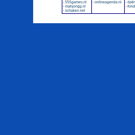
-
555games.nl
-
onlineagenda.nl
-
dati
-
mahjongg.nl
-
Kinde
-
schaken.net